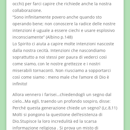
occhi) per farci capire che richiede anche la nostra
collaborazione.
“Sono infinitamente povero anche quando sto
operando bene; non conoscere la radice delle nostre
intenzioni è uguale a essere ciechi e usare esplosivo
inconsciamente” (Albino p.148)
Lo Spirito ci aiuta a capire molte intenzioni nascoste
dalla nostra cecità. Intenzioni che nascondiamo
soprattutto a noi stessi per paura di vederci così
come siamo, con le nostre grettezze e i nostri
miserabili tornaconti. Non riusciamo a sopportarci
così come siamo : meno male che l’amore di Dio è
infinito!
Allora vennero i farisei…chiedendogli un segno dal
cielo…Ma egli, traendo un profondo sospiro, disse:
Perché questa generazione chiede un segno? (Lc.8,11)
Molti si pongono la questione dell’esistenza di
Dio.Stupisce la loro incredulità ed la scarsa
informazione religiosa . Si prova un misto di