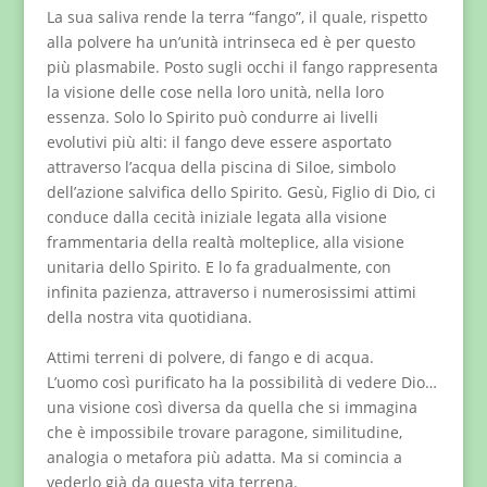
La sua saliva rende la terra “fango”, il quale, rispetto
alla polvere ha un’unità intrinseca ed è per questo
più plasmabile. Posto sugli occhi il fango rappresenta
la visione delle cose nella loro unità, nella loro
essenza. Solo lo Spirito può condurre ai livelli
evolutivi più alti: il fango deve essere asportato
attraverso l’acqua della piscina di Siloe, simbolo
dell’azione salvifica dello Spirito. Gesù, Figlio di Dio, ci
conduce dalla cecità iniziale legata alla visione
frammentaria della realtà molteplice, alla visione
unitaria dello Spirito. E lo fa gradualmente, con
infinita pazienza, attraverso i numerosissimi attimi
della nostra vita quotidiana.
Attimi terreni di polvere, di fango e di acqua.
L’uomo così purificato ha la possibilità di vedere Dio…
una visione così diversa da quella che si immagina
che è impossibile trovare paragone, similitudine,
analogia o metafora più adatta. Ma si comincia a
vederlo già da questa vita terrena.