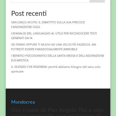
Post recenti
SAN CARLO ACUTIS: IL DIBATTITO SULLA SUA PRECOCE
CANONIZZIONE OGGI
UN’ANALISI DEL LINGUAGGIO AI. UTILE PER RICONOSCERE TESTI
GENERATI DA IA
SEI FERMO EPPURE TI MUOVI AD UNA VELOCITÀ PAZZESCA. MA
POTRESTI ESSERE PARADOSSALMENTE IMMOBILE
I BENEFICI PSICOSOMATICI DELLA SANTA MESSA E DELL’ADORAZIONE
EUCARISTICA
IL SILENZIO CHE RIGENERA: perché abbiamo bisogno del sano ozio
spirituale
Mondocrea
Sito creato da Pier Angelo Piai a solo
scopo amatoriale, con esclusione di