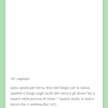
10° capitolo
Gesù sputò per terra, fece del fango con la saliva,
spalmò il fango sugli occhi del cieco e gli disse:”Va’ a
lavarti nella piscina di Siloe…” Questi andò, si lavò e
tornò che ci vedeva.(Gv.1,41)