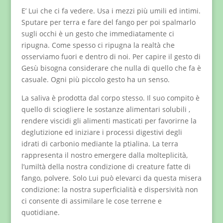
E’ Lui che ci fa vedere. Usa i mezzi più umili ed intimi.
Sputare per terra e fare del fango per poi spalmarlo
sugli occhi è un gesto che immediatamente ci
ripugna. Come spesso ci ripugna la realtà che
osserviamo fuori e dentro di noi. Per capire il gesto di
Gesù bisogna considerare che nulla di quello che fa è
casuale. Ogni più piccolo gesto ha un senso.
La saliva è prodotta dal corpo stesso. Il suo compito è
quello di sciogliere le sostanze alimentari solubili ,
rendere viscidi gli alimenti masticati per favorirne la
deglutizione ed iniziare i processi digestivi degli
idrati di carbonio mediante la ptialina. La terra
rappresenta il nostro emergere dalla molteplicità,
l’umiltà della nostra condizione di creature fatte di
fango, polvere. Solo Lui può elevarci da questa misera
condizione: la nostra superficialità e dispersività non
ci consente di assimilare le cose terrene e
quotidiane.