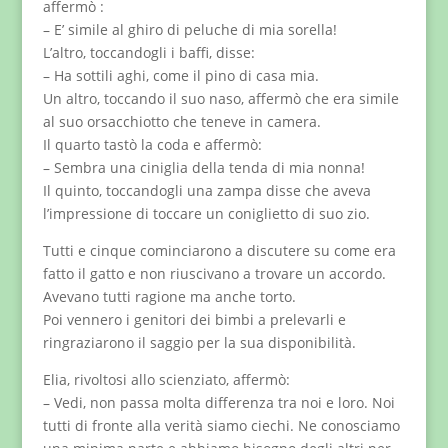
affermò :
– E’ simile al ghiro di peluche di mia sorella!
L’altro, toccandogli i baffi, disse:
– Ha sottili aghi, come il pino di casa mia.
Un altro, toccando il suo naso, affermò che era simile
al suo orsacchiotto che teneve in camera.
Il quarto tastò la coda e affermò:
– Sembra una ciniglia della tenda di mia nonna!
Il quinto, toccandogli una zampa disse che aveva
l’impressione di toccare un coniglietto di suo zio.
Tutti e cinque cominciarono a discutere su come era
fatto il gatto e non riuscivano a trovare un accordo.
Avevano tutti ragione ma anche torto.
Poi vennero i genitori dei bimbi a prelevarli e
ringraziarono il saggio per la sua disponibilità.
Elia, rivoltosi allo scienziato, affermò:
– Vedi, non passa molta differenza tra noi e loro. Noi
tutti di fronte alla verità siamo ciechi. Ne conosciamo