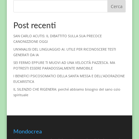
Cerca
Post recenti
SAN CARLO ACUTIS: IL DIBATTITO SULLA SUA PRECOCE
CANONIZZIONE OGGI
UN’ANALISI DEL LINGUAGGIO AI. UTILE PER RICONOSCERE TESTI
GENERATI DA IA
SEI FERMO EPPURE TI MUOVI AD UNA VELOCITÀ PAZZESCA. MA
POTRESTI ESSERE PARADOSSALMENTE IMMOBILE
I BENEFICI PSICOSOMATICI DELLA SANTA MESSA E DELL’ADORAZIONE
EUCARISTICA
IL SILENZIO CHE RIGENERA: perché abbiamo bisogno del sano ozio
spirituale
Mondocrea