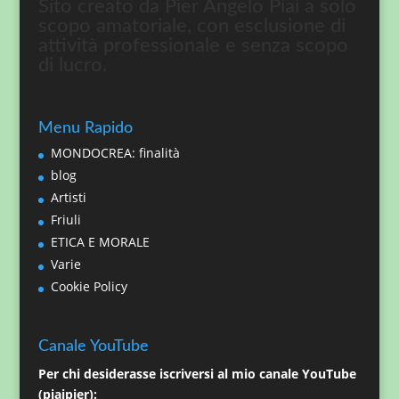
Sito creato da Pier Angelo Piai a solo
scopo amatoriale, con esclusione di
attività professionale e senza scopo
di lucro.
Menu Rapido
MONDOCREA: finalità
blog
Artisti
Friuli
ETICA E MORALE
Varie
Cookie Policy
Canale YouTube
Per chi desiderasse iscriversi al mio canale YouTube
(piaipier):