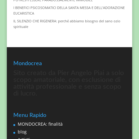
I BENEFICI PSICOSOMATICI DELLA SANTA MESSA E DELL’ADORAZIONE
EUCARISTICA
IL SILENZIO CHE RIGENERA: perché abbiamo bisogno del sano ozio
spirituale
Mondocrea
Sito creato da Pier Angelo Piai a solo
scopo amatoriale, con esclusione di
attività professionale e senza scopo
di lucro.
Menu Rapido
MONDOCREA: finalità
blog