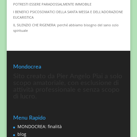
POTRESTI ESSERE PARADOSSALMENTE IMMOBILE
I BENEFICI PSICOSOMATICI DELLA SANTA MESSA E DELL’ADORAZIONE
EUCARISTICA
IL SILENZIO CHE RIGENERA: perché abbiamo bisogno del sano ozio
spirituale
Mondocrea
Sito creato da Pier Angelo Piai a solo
scopo amatoriale, con esclusione di
attività professionale e senza scopo
di lucro.
Menu Rapido
MONDOCREA: finalità
blog