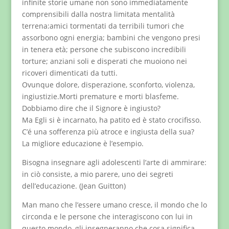
infinite storie umane non sono immediatamente
comprensibili dalla nostra limitata mentalità
terrena:amici tormentati da terribili tumori che
assorbono ogni energia; bambini che vengono presi
in tenera età; persone che subiscono incredibili
torture; anziani soli e disperati che muoiono nei
ricoveri dimenticati da tutti.
Ovunque dolore, disperazione, sconforto, violenza,
ingiustizie.Morti premature e morti blasfeme.
Dobbiamo dire che il Signore è ingiusto?
Ma Egli si è incarnato, ha patito ed è stato crocifisso.
C’é una sofferenza più atroce e ingiusta della sua?
La migliore educazione è l’esempio.
Bisogna insegnare agli adolescenti l’arte di ammirare:
in ciò consiste, a mio parere, uno dei segreti
dell’educazione. (Jean Guitton)
Man mano che l’essere umano cresce, il mondo che lo
circonda e le persone che interagiscono con lui in
questo mondo, gli insegneranno che cosa significa