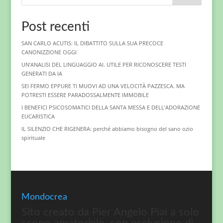
Post recenti
SAN CARLO ACUTIS: IL DIBATTITO SULLA SUA PRECOCE
CANONIZZIONE OGGI
UN’ANALISI DEL LINGUAGGIO AI. UTILE PER RICONOSCERE TESTI
GENERATI DA IA
SEI FERMO EPPURE TI MUOVI AD UNA VELOCITÀ PAZZESCA. MA
POTRESTI ESSERE PARADOSSALMENTE IMMOBILE
I BENEFICI PSICOSOMATICI DELLA SANTA MESSA E DELL’ADORAZIONE
EUCARISTICA
IL SILENZIO CHE RIGENERA: perché abbiamo bisogno del sano ozio
spirituale
Mondocrea
Sito creato da Pier Angelo Piai a solo
scopo amatoriale, con esclusione di