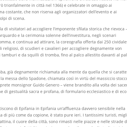
 trionfalmente in città nel 1366) e celebrate in omaggio ai
una costante, che non riserva agli organizzatori dell’evento e ai
olpi di scena.
 di visitatori ad accogliere l’imponente sfilata storica che rievoca 
arquardo e la cerimonia solenne dell’investitura, negli scenari
mma, e continua ad attirare, la coreografia offerta dai 250 cividale
di religiosi, di scudieri e cavalieri per accogliere degnamente von
tamburi e da squilli di tromba, fino al palco allestito davanti al pa
i fiaba, già degnamente richiamata alla mente da quella che si caratte
 la messa dello Spadone, chiamata così in virtù del massiccio stocc
arciprete monsignor Guido Genero – viene brandito alla volta dei sace
 di gestualità sacra e profana, di formulario ecclesiastico e di eco
antiscono di Epifania in Epifania un’affluenza davvero sensibile nella
 di più come da copione, è stato pure ieri. I tantissimi turisti, migli
ttina, il cuore della città, sono rimasti nelle piazze e nelle strade d