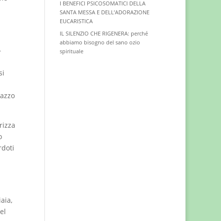
I BENEFICI PSICOSOMATICI DELLA
SANTA MESSA E DELL’ADORAZIONE
EUCARISTICA
IL SILENZIO CHE RIGENERA: perché
abbiamo bisogno del sano ozio
–
spirituale
si
lazzo
rizza
o
rdoti
aia,
el