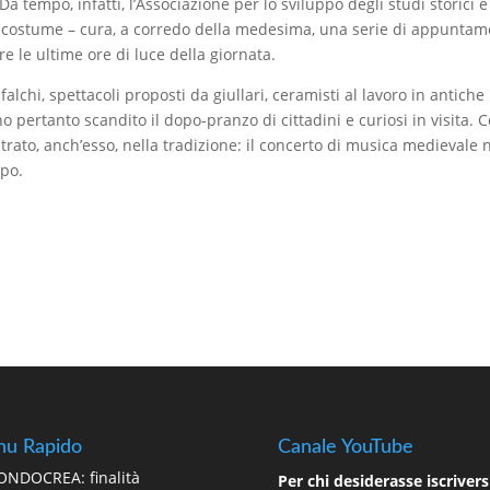
tempo, infatti, l’Associazione per lo sviluppo degli studi storici e
 in costume – cura, a corredo della medesima, una serie di appuntam
re le ultime ore di luce della giornata.
falchi, spettacoli proposti da giullari, ceramisti al lavoro in antiche
 pertanto scandito il dopo-pranzo di cittadini e curiosi in visita. C
trato, anch’esso, nella tradizione: il concerto di musica medievale n
mpo.
u Rapido
Canale YouTube
NDOCREA: finalità
Per chi desiderasse iscriversi