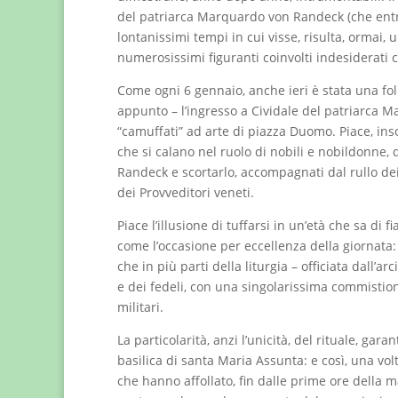
del patriarca Marquardo von Randeck (che entrò
lontanissimi tempi in cui visse, risulta, ormai, 
numerosissimi figuranti coinvolti indesiderati c
Come ogni 6 gennaio, anche ieri è stata una folla
appunto – l’ingresso a Cividale del patriarca M
“camuffati” ad arte di piazza Duomo. Piace, inso
che si calano nel ruolo di nobili e nobildonne, 
Randeck e scortarlo, accompagnati dal rullo dei 
dei Provveditori veneti.
Piace l’illusione di tuffarsi in un’età che sa d
come l’occasione per eccellenza della giornata:
che in più parti della liturgia – officiata dall’
e dei fedeli, con una singolarissima commistione
militari.
La particolarità, anzi l’unicità, del rituale, gar
basilica di santa Maria Assunta: e così, una volta
che hanno affollato, fin dalle prime ore della ma