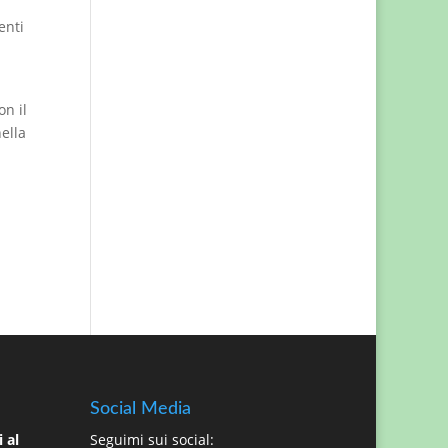
enti
on il
ella
Social Media
 al
Seguimi sui social: