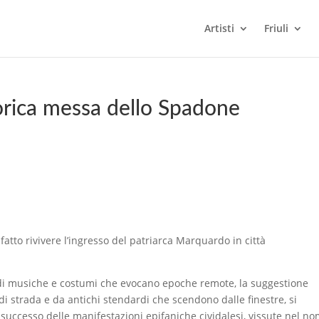
Artisti
Friuli
storica messa dello Spadone
atto rivivere l’ingresso del patriarca Marquardo in città
, di musiche e costumi che evocano epoche remote, la suggestione
i di strada e da antichi stendardi che scendono dalle finestre, si
successo delle manifestazioni epifaniche cividalesi, vissute nel n