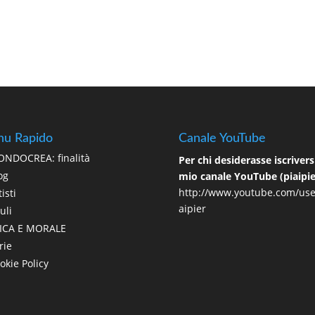
u Rapido
Canale YouTube
NDOCREA: finalità
Per chi desiderasse iscriversi
og
mio canale YouTube (piaipie
http://www.youtube.com/use
isti
aipier
uli
ICA E MORALE
rie
okie Policy