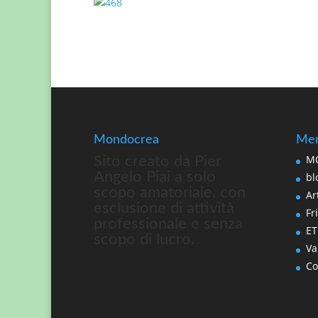
Mondocrea
Men
MO
Sito creato da Pier
Angelo Piai a solo
bl
scopo amatoriale, con
Art
esclusione di attività
Fri
professionale e senza
ET
scopo di lucro.
Va
Co