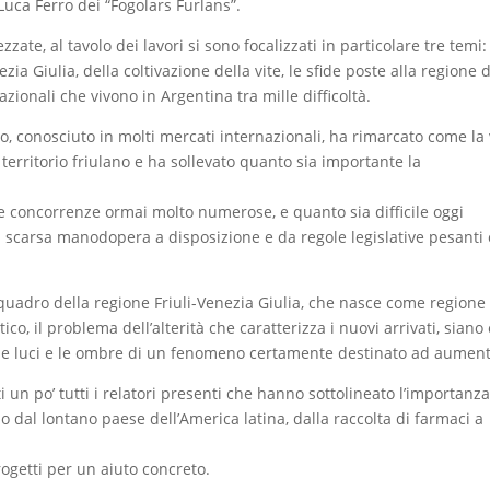
 Luca Ferro dei “Fogolars Furlans”.
ate, al tavolo dei lavori si sono focalizzati in particolare tre temi: 
zia Giulia, della coltivazione della vite, le sfide poste alla regione d
ionali che vivono in Argentina tra mille difficoltà.
 conosciuto in molti mercati internazionali, ha rimarcato come la 
territorio friulano e ha sollevato quanto sia importante la
le concorrenze ormai molto numerose, e quanto sia difficile oggi
 scarsa manodopera a disposizione e da regole legislative pesanti 
 quadro della regione Friuli-Venezia Giulia, che nasce come regione
stico, il problema dell’alterità che caratterizza i nuovi arrivati, siano 
o le luci e le ombre di un fenomeno certamente destinato ad aument
 un po’ tutti i relatori presenti che hanno sottolineato l’importanza
 dal lontano paese dell’America latina, dalla raccolta di farmaci a
rogetti per un aiuto concreto.