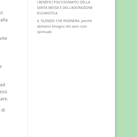
I BENEFICI PSICOSOMATICI DELLA
SANTA MESSA E DELL’ADORAZIONE
il
EUCARISTICA
alla
IL SILENZIO CHE RIGENERA: perché
abbiamo bisogno del sano ozio
spirituale
vite
e
 ad
essi
are.
 di