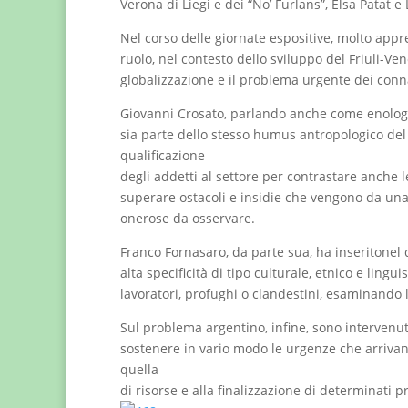
Verona di Liegi e dei “No’ Furlans”, Elsa Patat e
Nel corso delle giornate espositive, molto apprezz
ruolo, nel contesto dello sviluppo del Friuli-Vene
globalizzazione e il problema urgente dei connaz
Giovanni Crosato, parlando anche come enologo,
sia parte dello stesso humus antropologico del 
qualificazione
degli addetti al settore per contrastare anche 
superare ostacoli e insidie che vengono da una
onerose da osservare.
Franco Fornasaro, da parte sua, ha inseritonel
alta specificità di tipo culturale, etnico e lingui
lavoratori, profughi o clandestini, esaminand
Sul problema argentino, infine, sono intervenuti
sostenere in vario modo le urgenze che arrivano
quella
di risorse e alla finalizzazione di determinati p