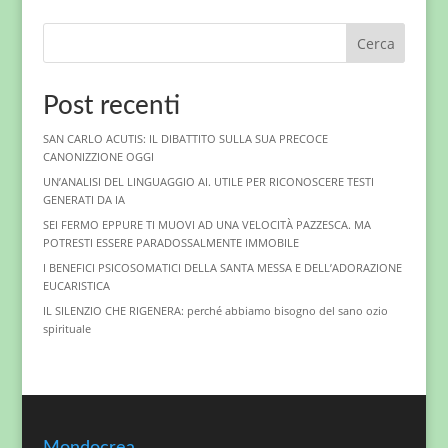
Cerca
Post recenti
SAN CARLO ACUTIS: IL DIBATTITO SULLA SUA PRECOCE
CANONIZZIONE OGGI
UN’ANALISI DEL LINGUAGGIO AI. UTILE PER RICONOSCERE TESTI
GENERATI DA IA
SEI FERMO EPPURE TI MUOVI AD UNA VELOCITÀ PAZZESCA. MA
POTRESTI ESSERE PARADOSSALMENTE IMMOBILE
I BENEFICI PSICOSOMATICI DELLA SANTA MESSA E DELL’ADORAZIONE
EUCARISTICA
IL SILENZIO CHE RIGENERA: perché abbiamo bisogno del sano ozio
spirituale
Mondocrea