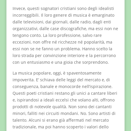
Invece, questi sognatori cristiani sono degli idealisti
incorreggibili. Il loro genere di musica è emarginato
dalle televisioni, dai giornali, dalle radio, dagli enti
organizzativi, dalle case discografiche, ma essi non ne
tengono conto. La loro professione, salvo rare
eccezioni, non offre né ricchezze né popolarità, ma
essi non se ne fanno un problema. Hanno scelto la
loro strada per convinzione interiore e la percorrono
con un entusiasmo e una gioia che sorprendono.
La musica popolare, oggi, è spaventosamente
impoverita. E’ schiava delle leggi del mercato e, di
conseguenza, banale e monocorde nell’ispirazione.
Questi poeti cristiani restano gli unici a cantare liberi
e, ispirandosi a ideali eccelsi che volano alti, offrono
prodotti di notevole qualità. Non sono dei cantanti
minori, falliti nei circuiti mondani. No. Sono artisti di
talento. Alcuni si erano già affermati nel mercato
tradizionale, ma poi hanno scoperto i valori dello