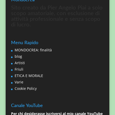
Sito creato da Pier Angelo Piai a solo
scopo amatoriale, con esclusione di
attività professionale e senza scopo
di lucro.
Menu Rapido
MONDOCREA: finalità
blog
Artisti
Friuli
ETICA E MORALE
Varie
Cookie Policy
Canale YouTube
Per chi desiderasse iscriversi al mio canale YouTube