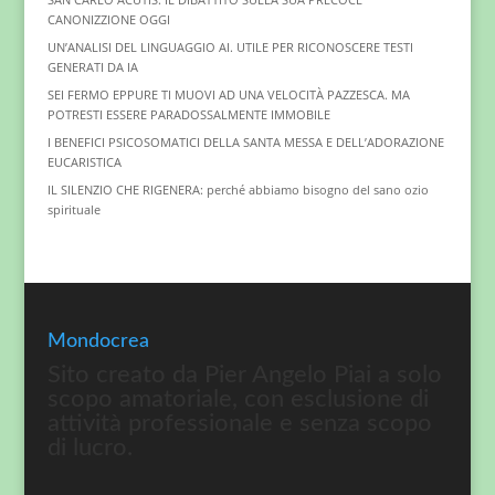
CANONIZZIONE OGGI
UN’ANALISI DEL LINGUAGGIO AI. UTILE PER RICONOSCERE TESTI
GENERATI DA IA
SEI FERMO EPPURE TI MUOVI AD UNA VELOCITÀ PAZZESCA. MA
POTRESTI ESSERE PARADOSSALMENTE IMMOBILE
I BENEFICI PSICOSOMATICI DELLA SANTA MESSA E DELL’ADORAZIONE
EUCARISTICA
IL SILENZIO CHE RIGENERA: perché abbiamo bisogno del sano ozio
spirituale
Mondocrea
Sito creato da Pier Angelo Piai a solo
scopo amatoriale, con esclusione di
attività professionale e senza scopo
di lucro.