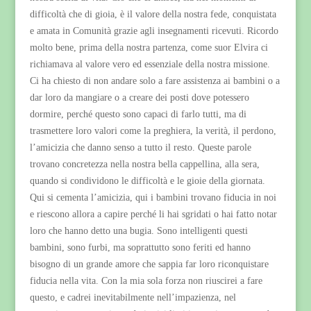
difficoltà che di gioia, è il valore della nostra fede, conquistata
e amata in Comunità grazie agli insegnamenti ricevuti. Ricordo
molto bene, prima della nostra partenza, come suor Elvira ci
richiamava al valore vero ed essenziale della nostra missione.
Ci ha chiesto di non andare solo a fare assistenza ai bambini o a
dar loro da mangiare o a creare dei posti dove potessero
dormire, perché questo sono capaci di farlo tutti, ma di
trasmettere loro valori come la preghiera, la verità, il perdono,
l’amicizia che danno senso a tutto il resto. Queste parole
trovano concretezza nella nostra bella cappellina, alla sera,
quando si condividono le difficoltà e le gioie della giornata.
Qui si cementa l’amicizia, qui i bambini trovano fiducia in noi
e riescono allora a capire perché li hai sgridati o hai fatto notar
loro che hanno detto una bugia. Sono intelligenti questi
bambini, sono furbi, ma soprattutto sono feriti ed hanno
bisogno di un grande amore che sappia far loro riconquistare
fiducia nella vita. Con la mia sola forza non riuscirei a fare
questo, e cadrei inevitabilmente nell’impazienza, nel