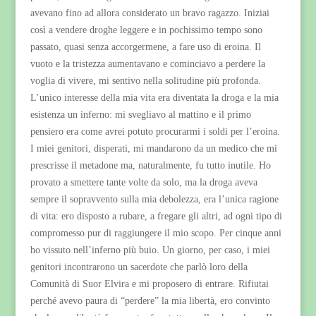
avevano fino ad allora considerato un bravo ragazzo. Iniziai
così a vendere droghe leggere e in pochissimo tempo sono
passato, quasi senza accorgermene, a fare uso di eroina. Il
vuoto e la tristezza aumentavano e cominciavo a perdere la
voglia di vivere, mi sentivo nella solitudine più profonda.
L’unico interesse della mia vita era diventata la droga e la mia
esistenza un inferno: mi svegliavo al mattino e il primo
pensiero era come avrei potuto procurarmi i soldi per l’eroina.
I miei genitori, disperati, mi mandarono da un medico che mi
prescrisse il metadone ma, naturalmente, fu tutto inutile. Ho
provato a smettere tante volte da solo, ma la droga aveva
sempre il sopravvento sulla mia debolezza, era l’unica ragione
di vita: ero disposto a rubare, a fregare gli altri, ad ogni tipo di
compromesso pur di raggiungere il mio scopo. Per cinque anni
ho vissuto nell’inferno più buio. Un giorno, per caso, i miei
genitori incontrarono un sacerdote che parlò loro della
Comunità di Suor Elvira e mi proposero di entrare. Rifiutai
perché avevo paura di “perdere” la mia libertà, ero convinto