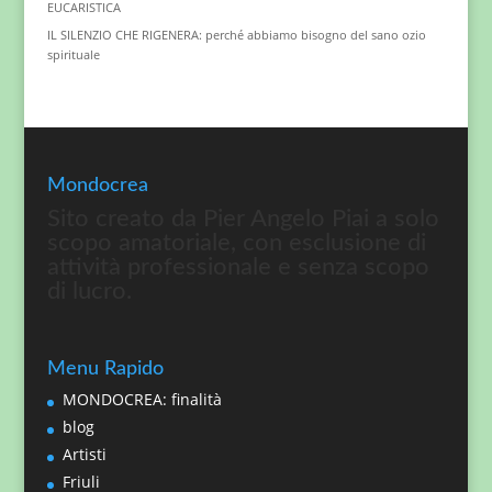
EUCARISTICA
IL SILENZIO CHE RIGENERA: perché abbiamo bisogno del sano ozio
spirituale
Mondocrea
Sito creato da Pier Angelo Piai a solo
scopo amatoriale, con esclusione di
attività professionale e senza scopo
di lucro.
Menu Rapido
MONDOCREA: finalità
blog
Artisti
Friuli