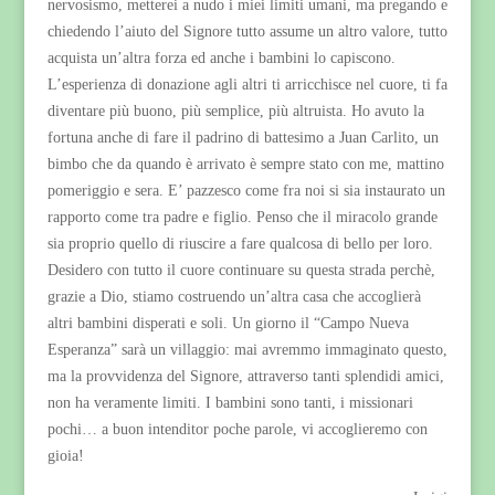
nervosismo, metterei a nudo i miei limiti umani, ma pregando e
chiedendo l’aiuto del Signore tutto assume un altro valore, tutto
acquista un’altra forza ed anche i bambini lo capiscono.
L’esperienza di donazione agli altri ti arricchisce nel cuore, ti fa
diventare più buono, più semplice, più altruista. Ho avuto la
fortuna anche di fare il padrino di battesimo a Juan Carlito, un
bimbo che da quando è arrivato è sempre stato con me, mattino
pomeriggio e sera. E’ pazzesco come fra noi si sia instaurato un
rapporto come tra padre e figlio. Penso che il miracolo grande
sia proprio quello di riuscire a fare qualcosa di bello per loro.
Desidero con tutto il cuore continuare su questa strada perchè,
grazie a Dio, stiamo costruendo un’altra casa che accoglierà
altri bambini disperati e soli. Un giorno il “Campo Nueva
Esperanza” sarà un villaggio: mai avremmo immaginato questo,
ma la provvidenza del Signore, attraverso tanti splendidi amici,
non ha veramente limiti. I bambini sono tanti, i missionari
pochi… a buon intenditor poche parole, vi accoglieremo con
gioia!