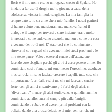
Boris è il mio nome e sono un ragazzo croato di Spalato. Ho
iniziato a far uso di droghe molto giovane a causa della
adolescenza vissuta in modo sbagliato. La mia famiglia ha
sempre dato tutto sia a me che a mio fratello. I nostri genitori
ci hanno voluto bene ma sicuramente mancava fra noi il
dialogo e il tempo per trovarsi e stare insieme: erano molto
interessati a come andavamo a scuola, ma non a come o a cosa
vivevamo dentro di noi. E’ stato così che ho cominciato a
ritrovarmi con ragazzi che avevano i miei stessi problemi e le
mie stesse paure. Volevo essere al centro dell’attenzione,
facendo cose sbagliate perché gli altri si accorgessero di me. Ho
cominciato così a fumare, mi sono messo l’orecchino, ascoltavo
musica rock, mi sono lasciato crescere i capelli: tutte cose che
mi portavano fuori dalla realtà ma che mi facevano sentire
forte; con gli amici ci sentivamo più furbi degli altri: ci
“divertivamo” mentre gli altri studiavano. A quindici anni ho
cominciato ad allontanarmi sempre più dalla famiglia
cominciando a rubare e ad avere i primi problemi con la
polizia, dando una grossa delusione ai miei genitori che mi