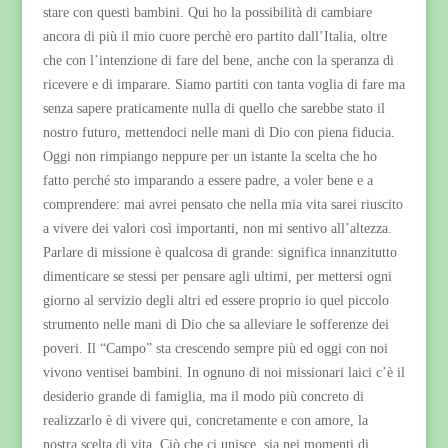
stare con questi bambini. Qui ho la possibilità di cambiare
ancora di più il mio cuore perchè ero partito dall’Italia, oltre
che con l’intenzione di fare del bene, anche con la speranza di
ricevere e di imparare. Siamo partiti con tanta voglia di fare ma
senza sapere praticamente nulla di quello che sarebbe stato il
nostro futuro, mettendoci nelle mani di Dio con piena fiducia.
Oggi non rimpiango neppure per un istante la scelta che ho
fatto perché sto imparando a essere padre, a voler bene e a
comprendere: mai avrei pensato che nella mia vita sarei riuscito
a vivere dei valori così importanti, non mi sentivo all’altezza.
Parlare di missione è qualcosa di grande: significa innanzitutto
dimenticare se stessi per pensare agli ultimi, per mettersi ogni
giorno al servizio degli altri ed essere proprio io quel piccolo
strumento nelle mani di Dio che sa alleviare le sofferenze dei
poveri. Il “Campo” sta crescendo sempre più ed oggi con noi
vivono ventisei bambini. In ognuno di noi missionari laici c’è il
desiderio grande di famiglia, ma il modo più concreto di
realizzarlo è di vivere qui, concretamente e con amore, la
nostra scelta di vita. Ciò che ci unisce, sia nei momenti di