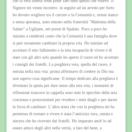
che la vera libertà fosse poter fare tutto quello che volevo. Il
Signore mi venne incontro: in seguito ad un arresto per furto
ho dovuto scegliere tra il carcere e la Comunità e, ormai stanco
e senza speranza, sono entrato nella fraternità “Madonna della
Salute” a Uglijane, nei pressi di Spalato. Poco a poco ho
iniziato a rendermi conto che la Comunità è una famiglia dove
si può veramente cambiare la propria vita. Ho iniziato ad
accettare il mio fallimento e la mia incapacità di vivere e di
stare con gli altri solo quando ho aperto il cuore ed ho accettato
i consigli dei fratelli. La preghiera vera, quella del cuore, è
entrata nella mia vita: prima affermavo di credere in Dio ma
non sapevo cosa significasse. Il tempo dedicato alla preghiera è
diventato la spinta per dare senso alla mia vita; i momenti di
riflessione trascorsi in cappella sono stati lo specchio della mia
coscienza e preziosissimi per rivedere i miei sbagli e per darmi
la forza di cambiare. L’altra arma che con la preghiera mi ha
permesso di tornare a vivere è stata l’amicizia vera, onesta e
sincera che ho ricevuto dai fratelli. Ho imparato anch’io ad
essere amico degli altri nella verità, a fare del bene, a