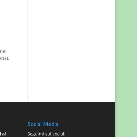
ne),
ria).
Social Media
 al
Seguimi sui social: