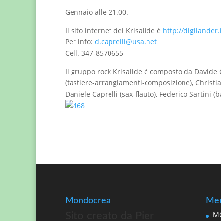
Gennaio alle 21.00.
Il sito internet dei Krisalide è
http://digilander.i
Per info:
d.caprelli@usa.net
Cell. 347-8570655
Il gruppo rock Krisalide è composto da Davide 
(tastiere-arrangiamenti-composizione), Christia
Daniele Caprelli (sax-flauto), Federico Sartini (b
Mondocrea
Men
MO
Sito creato da Pier