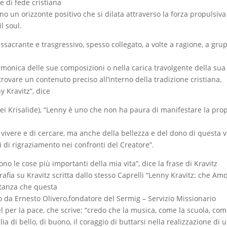
e di fede cristiana
no un orizzonte positivo che si dilata attraverso la forza propulsiva
l soul.
sacrante e trasgressivo, spesso collegato, a volte a ragione, a grup
rmonica delle sue composizioni o nella carica travolgente della sua
trovare un contenuto preciso all’interno della tradizione cristiana.
y Kravitz”, dice
ei Krisalide), “Lenny è uno che non ha paura di manifestare la prop
i vivere e di cercare, ma anche della bellezza e del dono di questa vi
di rigraziamento nei confronti del Creatore”.
ono le cose più importanti della mia vita”, dice la frase di Kravitz
afia su Kravitz scritta dallo stesso Caprelli “Lenny Kravitz: che Am
ortanza che questa
to da Ernesto Olivero,fondatore del Sermig – Servizio Missionario
l per la pace, che scrive: “credo che la musica, come la scuola, com
ia di bello, di buono, il coraggio di buttarsi nella realizzazione di 