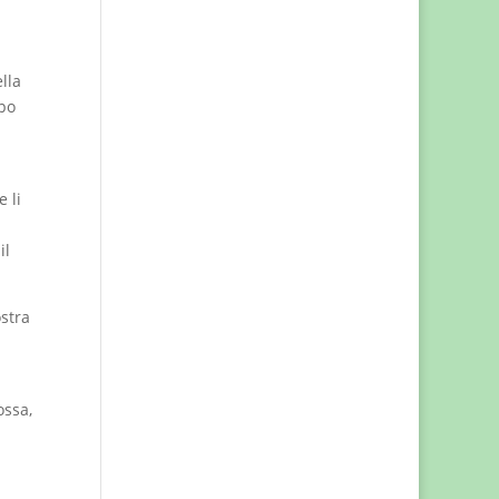
lla
mpo
 li
il
ostra
ossa,