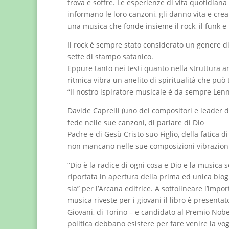
trova e soffre. Le esperienze di vita quotidiana 
informano le loro canzoni, gli danno vita e crea
una musica che fonde insieme il rock, il funk e i
Il rock è sempre stato considerato un genere dis
sette di stampo satanico.
Eppure tanto nei testi quanto nella struttura a
ritmica vibra un anelito di spiritualità che può 
“Il nostro ispiratore musicale è da sempre Lenn
Davide Caprelli (uno dei compositori e leader d
fede nelle sue canzoni, di parlare di Dio
Padre e di Gesù Cristo suo Figlio, della fatica d
non mancano nelle sue composizioni vibrazioni 
“Dio è la radice di ogni cosa e Dio e la musica s
riportata in apertura della prima ed unica biogr
sia” per l’Arcana editrice. A sottolineare l’imp
musica riveste per i giovani il libro è presenta
Giovani, di Torino – e candidato al Premio Nobe
politica debbano esistere per fare venire la vogl