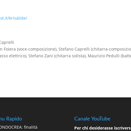
ol.it/krisalide/
Caprelli
n Foiera (voce-composizione), Stefano Caprelli (chitarra-composizio
asso elettrico), Stefano Zani (chitarra solista), Maurizio Pedulli (batte
u Rapido
Canale YouTube
NDOCREA: finalità
Per chi desiderasse iscriversi