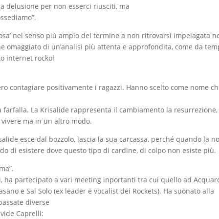
a delusione per non esserci riusciti, ma
ossediamo”.
igiosa’ nel senso più ampio del termine a non ritrovarsi impelagata ne
viene omaggiato di un’analisi più attenta e approfondita, come da te
to internet rockol
vero contagiare positivamente i ragazzi. Hanno scelto come nome che
a farfalla. La Krisalide rappresenta il cambiamento la resurrezione, 
a vivere ma in un altro modo.
alide esce dal bozzolo, lascia la sua carcassa, perché quando la n
 di esistere dove questo tipo di cardine, di colpo non esiste più.
rma”.
, ha partecipato a vari meeting inportanti tra cui quello ad Acquar
asano e Sal Solo (ex leader e vocalist dei Rockets). Ha suonato alla
 passate diverse
vide Caprelli: