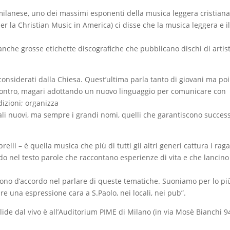
lanese, uno dei massimi esponenti della musica leggera cristiana
r la Christian Music in America) ci disse che la musica leggera e il
 anche grosse etichette discografiche che pubblicano dischi di artist
onsiderati dalla Chiesa. Quest’ultima parla tanto di giovani ma poi
contro, magari adottando un nuovo linguaggio per comunicare con
dizioni; organizza
cali nuovi, ma sempre i grandi nomi, quelli che garantiscono succes
lli – è quella musica che più di tutti gli altri generi cattura i raga
do nel testo parole che raccontano esperienze di vita e che lancino
sono d’accordo nel parlare di queste tematiche. Suoniamo per lo pi
are una espressione cara a S.Paolo, nei locali, nei pub”.
ide dal vivo è all’Auditorium PIME di Milano (in via Mosè Bianchi 94