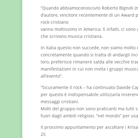
“Quando abbiamoconosciuto Roberto Bignoli (mi
d’autore, vincitore recentemente di un Award pe
rock cristiano
vanno moltissimo in America: lì infatti, ci sono
che scrivono musica cristiana.
In Italia questo non succede, non siamo molto c
concretamente quando si tratta di andargli in
loro, preferisce rimanere salda alle vecchie tra
manifestazioni in cui non invita i gruppi musi
all’evento”.
“Sicuramente il rock – ha continuato Davide Capre
per questo è indispensabile utilizzarla inseren
messaggi cristiani.
Molti del gruppo non sono praticanti ma tutti 
fuori dagli ambiti religiosi, “nel mondo” per us
Il prossimo appuntamento per ascoltare i Krisal
25