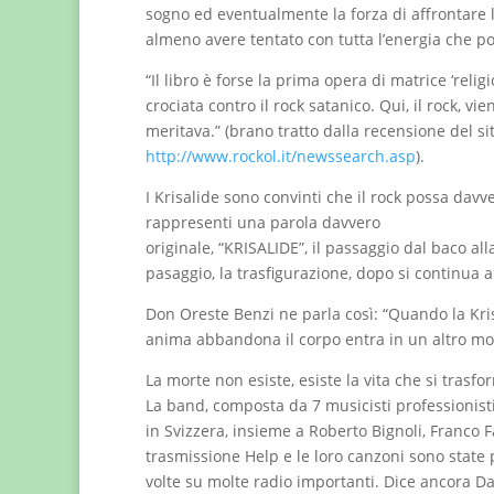
sogno ed eventualmente la forza di affrontare l
almeno avere tentato con tutta l’energia che p
“Il libro è forse la prima opera di matrice ‘rel
crociata contro il rock satanico. Qui, il rock, 
meritava.” (brano tratto dalla recensione del si
http://www.rockol.it/newssearch.asp
).
I Krisalide sono convinti che il rock possa dav
rappresenti una parola davvero
originale, “KRISALIDE”, il passaggio dal baco all
pasaggio, la trasfigurazione, dopo si continua 
Don Oreste Benzi ne parla così: “Quando la Kris
anima abbandona il corpo entra in un altro modo
La morte non esiste, esiste la vita che si trasfo
La band, composta da 7 musicisti professionisti
in Svizzera, insieme a Roberto Bignoli, Franco F
trasmissione Help e le loro canzoni sono state
volte su molte radio importanti. Dice ancora Da