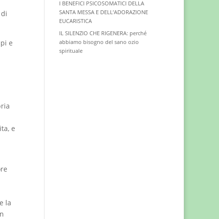
I BENEFICI PSICOSOMATICI DELLA
SANTA MESSA E DELL’ADORAZIONE
 di
EUCARISTICA
IL SILENZIO CHE RIGENERA: perché
pi e
abbiamo bisogno del sano ozio
spirituale
ria
ta, e
ore
e la
un