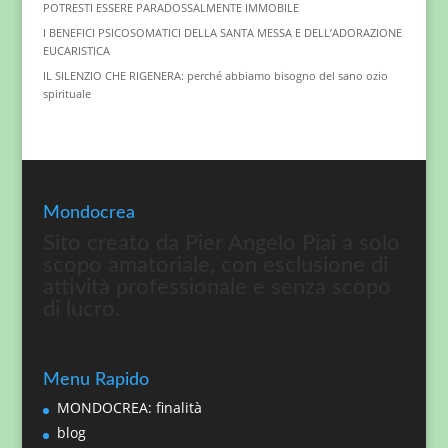
POTRESTI ESSERE PARADOSSALMENTE IMMOBILE
I BENEFICI PSICOSOMATICI DELLA SANTA MESSA E DELL’ADORAZIONE
EUCARISTICA
IL SILENZIO CHE RIGENERA: perché abbiamo bisogno del sano ozio
spirituale
Mondocrea
Sito creato da Pier Angelo Piai a solo
scopo amatoriale, con esclusione di
attività professionale e senza scopo
di lucro.
Menu Rapido
MONDOCREA: finalità
blog