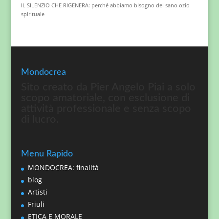
IL SILENZIO CHE RIGENERA: perché abbiamo bisogno del sano ozio
spirituale
Mondocrea
Sito creato da Pier Angelo Piai a solo
scopo amatoriale, con esclusione di
attività professionale e senza scopo
di lucro.
Menu Rapido
MONDOCREA: finalità
blog
Artisti
Friuli
ETICA E MORALE