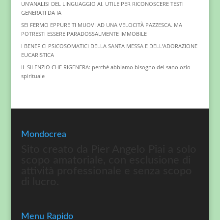
UN’ANALISI DEL LINGUAGGIO AI. UTILE PER RICONOSCERE TESTI
GENERATI DA IA
SEI FERMO EPPURE TI MUOVI AD UNA VELOCITÀ PAZZESCA. MA
POTRESTI ESSERE PARADOSSALMENTE IMMOBILE
I BENEFICI PSICOSOMATICI DELLA SANTA MESSA E DELL’ADORAZIONE
EUCARISTICA
IL SILENZIO CHE RIGENERA: perché abbiamo bisogno del sano ozio
spirituale
Mondocrea
Sito creato da Pier Angelo Piai a solo
scopo amatoriale, con esclusione di
attività professionale e senza scopo
di lucro.
Menu Rapido