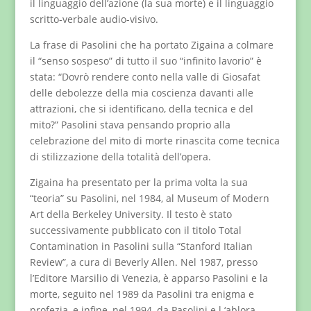
il linguaggio dell’azione (la sua morte) e il linguaggio
scritto-verbale audio-visivo.
La frase di Pasolini che ha portato Zigaina a colmare
il “senso sospeso” di tutto il suo “infinito lavorio” è
stata: “Dovrò rendere conto nella valle di Giosafat
delle debolezze della mia coscienza davanti alle
attrazioni, che si identificano, della tecnica e del
mito?” Pasolini stava pensando proprio alla
celebrazione del mito di morte rinascita come tecnica
di stilizzazione della totalità dell’opera.
Zigaina ha presentato per la prima volta la sua
“teoria” su Pasolini, nel 1984, al Museum of Modern
Art della Berkeley University. Il testo è stato
successivamente pubblicato con il titolo Total
Contamination in Pasolini sulla “Stanford Italian
Review”, a cura di Beverly Allen. Nel 1987, presso
l’Editore Marsilio di Venezia, è apparso Pasolini e la
morte, seguito nel 1989 da Pasolini tra enigma e
profezia, e infine, nel 1994, da Pasolini e l ‘ablora.