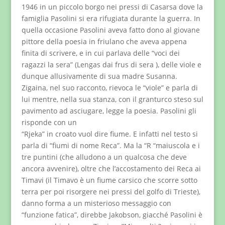
1946 in un piccolo borgo nei pressi di Casarsa dove la
famiglia Pasolini si era rifugiata durante la guerra. In
quella occasione Pasolini aveva fatto dono al giovane
pittore della poesia in friulano che aveva appena
finita di scrivere, e in cui parlava delle “voci dei
ragazzi la sera” (Lengas dai frus di sera ), delle viole e
dunque allusivamente di sua madre Susanna.
Zigaina, nel suo racconto, rievoca le “viole” e parla di
lui mentre, nella sua stanza, con il granturco steso sul
pavimento ad asciugare, legge la poesia. Pasolini gli
risponde con un
“Rjeka” in croato vuol dire fiume. E infatti nel testo si
parla di “fiumi di nome Reca”. Ma la “R “maiuscola e i
tre puntini (che alludono a un qualcosa che deve
ancora avvenire), oltre che l’accostamento dei Reca ai
Timavi (il Timavo è un fiume carsico che scorre sotto
terra per poi risorgere nei pressi del golfo di Trieste),
danno forma a un misterioso messaggio con
“funzione fatica”, direbbe Jakobson, giacché Pasolini è