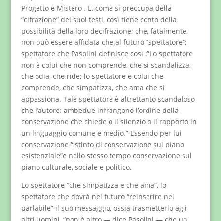
Progetto e Mistero . E, come si preccupa della
“cifrazione” dei suoi testi, così tiene conto della
possibilità della loro decifrazione; che, fatalmente,
non può essere affidata che al futuro “spettatore”;
spettatore che Pasolini definisce così :”Lo spettatore
non è colui che non comprende, che si scandalizza,
che odia, che ride; lo spettatore è colui che
comprende, che simpatizza, che ama che si
appassiona. Tale spettatore è altrettanto scandaloso
che l’autore: ambedue infrangono l’ordine della
conservazione che chiede o il silenzio o il rapporto in
un linguaggio comune e medio.” Essendo per lui
conservazione “istinto di conservazione sul piano
esistenziale”e nello stesso tempo conservazione sul
piano culturale, sociale e politico.
Lo spettatore “che simpatizza e che ama”, lo
spettatore che dovrà nel futuro “reinserire nel
parlabile” il suo messaggio, ossia trasmetterlo agli
altri uomini, “non è altro — dice Pasolini — che un