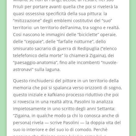
Friuli per portare avanti quella che poi si rivelerà la
quasi ossessiva specificità della sua pittura: la
“mitizzazione” degli emblemi costitutivi del “suo”
territorio: un territorio dell’anima, tra sogno e realtà.
Cosi nascono le immagini delle “biciclette” operaie,
delle “ceppaie”, delle “farfalle notturne”, dello
smisurato sacrario di guerra di Redipuglia (“elenco
telefefonico della morte” lo chiamerà Zigaina), dei
“paesaggio-anatomia”, fino alle incombenti “nuvole-
astronavi” sulla laguna.
Questo rinchiudersi del pittore in un territorio della
memoria che poi si spalanca verso orizzonti di sogno,
questo iniziale e kafkiano processo riduttivo che poi
si rovescia in una realtà altra, Pasolini lo analizza
impietosamente in uno scritto degli anni Settanta:
“Zigaina, in qualche modo (a chi lo conosca anche di
persona) rivela — scrive Pasolini — la doppia vita del
suo io interiore e del suo io di comodo. Perché