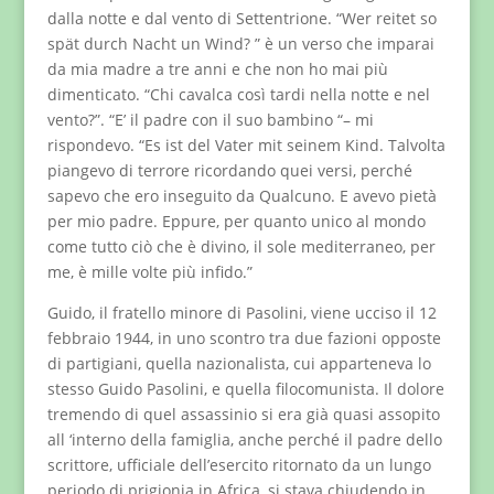
dalla notte e dal vento di Settentrione. “Wer reitet so
spät durch Nacht un Wind? ” è un verso che imparai
da mia madre a tre anni e che non ho mai più
dimenticato. “Chi cavalca così tardi nella notte e nel
vento?”. “E’ il padre con il suo bambino “– mi
rispondevo. “Es ist del Vater mit seinem Kind. Talvolta
piangevo di terrore ricordando quei versi, perché
sapevo che ero inseguito da Qualcuno. E avevo pietà
per mio padre. Eppure, per quanto unico al mondo
come tutto ciò che è divino, il sole mediterraneo, per
me, è mille volte più infido.”
Guido, il fratello minore di Pasolini, viene ucciso il 12
febbraio 1944, in uno scontro tra due fazioni opposte
di partigiani, quella nazionalista, cui apparteneva lo
stesso Guido Pasolini, e quella filocomunista. Il dolore
tremendo di quel assassinio si era già quasi assopito
all ‘interno della famiglia, anche perché il padre dello
scrittore, ufficiale dell’esercito ritornato da un lungo
periodo di prigionia in Africa, si stava chiudendo in