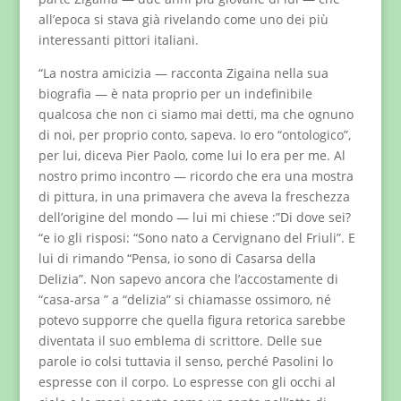
all’epoca si stava già rivelando come uno dei più
interessanti pittori italiani.
“La nostra amicizia — racconta Zigaina nella sua
biografia — è nata proprio per un indefinibile
qualcosa che non ci siamo mai detti, ma che ognuno
di noi, per proprio conto, sapeva. Io ero “ontologico”,
per lui, diceva Pier Paolo, come lui lo era per me. Al
nostro primo incontro — ricordo che era una mostra
di pittura, in una primavera che aveva la freschezza
dell’origine del mondo — lui mi chiese :”Di dove sei?
“e io gli risposi: “Sono nato a Cervignano del Friuli”. E
lui di rimando “Pensa, io sono di Casarsa della
Delizia”. Non sapevo ancora che l’accostamente di
“casa-arsa ” a “delizia” si chiamasse ossimoro, né
potevo supporre che quella figura retorica sarebbe
diventata il suo emblema di scrittore. Delle sue
parole io colsi tuttavia il senso, perché Pasolini lo
espresse con il corpo. Lo espresse con gli occhi al