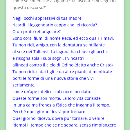
come se chiedesse a Zigaina :”Mi ascolti ? mi segui in
questo discorso?”
Negli occhi appressivi di tua madre
ricordi il leggendario ceppo che lei ricorda?
O un prato rettangolare?
Sono corsi fiumi di nome Reca, ed ecco qua i Timavi.
Tu non ridi, amigo, con la dentatura scintillante
al sole dei Tallensi. La laguna ha chiuso gli occhi,
e risogna sola i suoi sogni. I vincastri
allineati contro il cielo di Odino (detto anche Cristo).
Tu non ridi: e dai tigli e da altre piante dimenticate
porti le forme di una nuova storia che vivi
seriamente,
come un’ape infelice, col cuore incollato.
Queste forme son morte. La loro vita consiste
in una calma frenesia fàtica che inganna il tempo.
Perché quel giorno dovrà pur tornare.
Quel giorno, dicevo, dovrà pur tornare, o venire.
Riempi il tempo che ce ne separa, senza rimpiangere