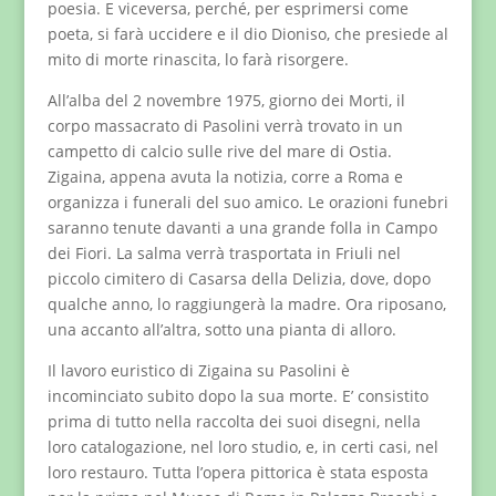
poesia. E viceversa, perché, per esprimersi come
poeta, si farà uccidere e il dio Dioniso, che presiede al
mito di morte rinascita, lo farà risorgere.
All’alba del 2 novembre 1975, giorno dei Morti, il
corpo massacrato di Pasolini verrà trovato in un
campetto di calcio sulle rive del mare di Ostia.
Zigaina, appena avuta la notizia, corre a Roma e
organizza i funerali del suo amico. Le orazioni funebri
saranno tenute davanti a una grande folla in Campo
dei Fiori. La salma verrà trasportata in Friuli nel
piccolo cimitero di Casarsa della Delizia, dove, dopo
qualche anno, lo raggiungerà la madre. Ora riposano,
una accanto all’altra, sotto una pianta di alloro.
Il lavoro euristico di Zigaina su Pasolini è
incominciato subito dopo la sua morte. E’ consistito
prima di tutto nella raccolta dei suoi disegni, nella
loro catalogazione, nel loro studio, e, in certi casi, nel
loro restauro. Tutta l’opera pittorica è stata esposta