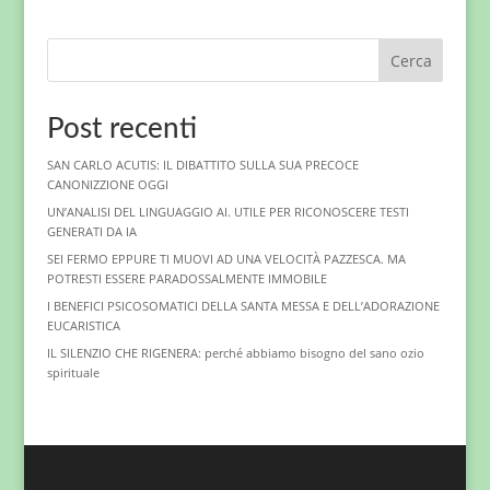
Cerca
Post recenti
SAN CARLO ACUTIS: IL DIBATTITO SULLA SUA PRECOCE
CANONIZZIONE OGGI
UN’ANALISI DEL LINGUAGGIO AI. UTILE PER RICONOSCERE TESTI
GENERATI DA IA
SEI FERMO EPPURE TI MUOVI AD UNA VELOCITÀ PAZZESCA. MA
POTRESTI ESSERE PARADOSSALMENTE IMMOBILE
I BENEFICI PSICOSOMATICI DELLA SANTA MESSA E DELL’ADORAZIONE
EUCARISTICA
IL SILENZIO CHE RIGENERA: perché abbiamo bisogno del sano ozio
spirituale