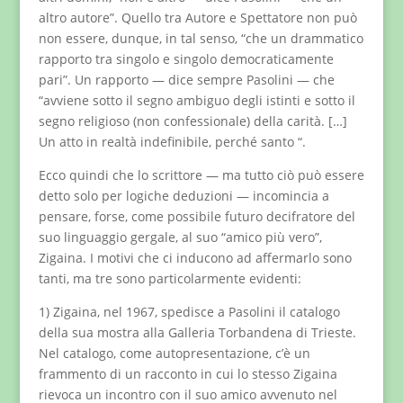
altro autore”. Quello tra Autore e Spettatore non può
non essere, dunque, in tal senso, “che un drammatico
rapporto tra singolo e singolo democraticamente
pari”. Un rapporto — dice sempre Pasolini — che
“avviene sotto il segno ambiguo degli istinti e sotto il
segno religioso (non confessionale) della carità. […]
Un atto in realtà indefinibile, perché santo “.
Ecco quindi che lo scrittore — ma tutto ciò può essere
detto solo per logiche deduzioni — incomincia a
pensare, forse, come possibile futuro decifratore del
suo linguaggio gergale, al suo “amico più vero”,
Zigaina. I motivi che ci inducono ad affermarlo sono
tanti, ma tre sono particolarmente evidenti:
1) Zigaina, nel 1967, spedisce a Pasolini il catalogo
della sua mostra alla Galleria Torbandena di Trieste.
Nel catalogo, come autopresentazione, c’è un
frammento di un racconto in cui lo stesso Zigaina
rievoca un incontro con il suo amico avvenuto nel