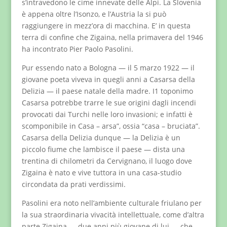
s’intravedono le cime innevate delle Alpi. La Slovenia
è appena oltre l’Isonzo, e l’Austria la si può
raggiungere in mezz’ora di macchina. E’ in questa
terra di confine che Zigaina, nella primavera del 1946
ha incontrato Pier Paolo Pasolini.
Pur essendo nato a Bologna — il 5 marzo 1922 — il
giovane poeta viveva in quegli anni a Casarsa della
Delizia — il paese natale della madre. I1 toponimo
Casarsa potrebbe trarre le sue origini dagli incendi
provocati dai Turchi nelle loro invasioni; e infatti è
scomponibile in Casa – arsa”, ossia “casa – bruciata”.
Casarsa della Delizia dunque — la Delizia è un
piccolo fiume che lambisce il paese — dista una
trentina di chilometri da Cervignano, il luogo dove
Zigaina è nato e vive tuttora in una casa-studio
circondata da prati verdissimi.
Pasolini era noto nell’ambiente culturale friulano per
la sua straordinaria vivacità intellettuale, come d’altra
parte Zigaina — due anni più giovane di lui — che