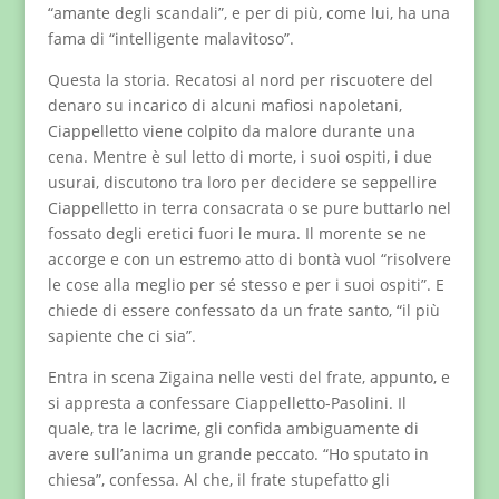
“amante degli scandali”, e per di più, come lui, ha una
fama di “intelligente malavitoso”.
Questa la storia. Recatosi al nord per riscuotere del
denaro su incarico di alcuni mafiosi napoletani,
Ciappelletto viene colpito da malore durante una
cena. Mentre è sul letto di morte, i suoi ospiti, i due
usurai, discutono tra loro per decidere se seppellire
Ciappelletto in terra consacrata o se pure buttarlo nel
fossato degli eretici fuori le mura. Il morente se ne
accorge e con un estremo atto di bontà vuol “risolvere
le cose alla meglio per sé stesso e per i suoi ospiti”. E
chiede di essere confessato da un frate santo, “il più
sapiente che ci sia”.
Entra in scena Zigaina nelle vesti del frate, appunto, e
si appresta a confessare Ciappelletto-Pasolini. Il
quale, tra le lacrime, gli confida ambiguamente di
avere sull’anima un grande peccato. “Ho sputato in
chiesa”, confessa. Al che, il frate stupefatto gli