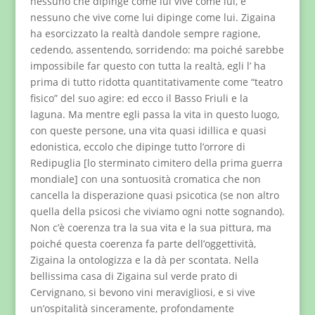
nessuno che dipinge come lui vive come lui, e
nessuno che vive come lui dipinge come lui. Zigaina
ha esorcizzato la realtà dandole sempre ragione,
cedendo, assentendo, sorridendo: ma poiché sarebbe
impossibile far questo con tutta la realtà, egli l’ ha
prima di tutto ridotta quantitativamente come “teatro
fisico” del suo agire: ed ecco il Basso Friuli e la
laguna. Ma mentre egli passa la vita in questo luogo,
con queste persone, una vita quasi idillica e quasi
edonistica, eccolo che dipinge tutto l’orrore di
Redipuglia [lo sterminato cimitero della prima guerra
mondiale] con una sontuosità cromatica che non
cancella la disperazione quasi psicotica (se non altro
quella della psicosi che viviamo ogni notte sognando).
Non c’è coerenza tra la sua vita e la sua pittura, ma
poiché questa coerenza fa parte dell’oggettività,
Zigaina la ontologizza e la dà per scontata. Nella
bellissima casa di Zigaina sul verde prato di
Cervignano, si bevono vini meravigliosi, e si vive
un’ospitalità sinceramente, profondamente