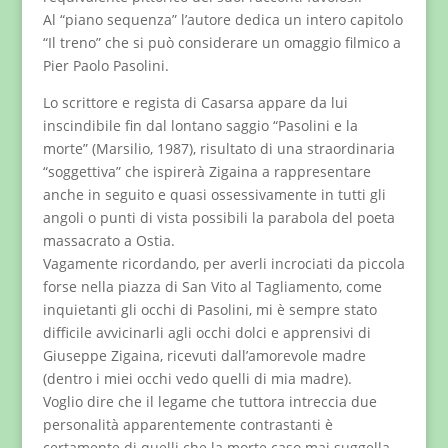
Al “piano sequenza” l’autore dedica un intero capitolo
“Il treno” che si può considerare un omaggio filmico a
Pier Paolo Pasolini.
Lo scrittore e regista di Casarsa appare da lui
inscindibile fin dal lontano saggio “Pasolini e la
morte” (Marsilio, 1987), risultato di una straordinaria
“soggettiva” che ispirerà Zigaina a rappresentare
anche in seguito e quasi ossessivamente in tutti gli
angoli o punti di vista possibili la parabola del poeta
massacrato a Ostia.
Vagamente ricordando, per averli incrociati da piccola
forse nella piazza di San Vito al Tagliamento, come
inquietanti gli occhi di Pasolini, mi è sempre stato
difficile avvicinarli agli occhi dolci e apprensivi di
Giuseppe Zigaina, ricevuti dall’amorevole madre
(dentro i miei occhi vedo quelli di mia madre).
Voglio dire che il legame che tuttora intreccia due
personalità apparentemente contrastanti è
certamente di quelli che la morte caso mai suggella.