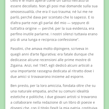
cielo e le mani aperte come un santo nell’atto di
essere decollato. Non gli posi mai domande sulla sua
omosessualità, che era il suo trauma; né lui me ne
parlò, perché dava per scontato che lo sapessi. E io
d’altra parte non gli parlai del mio — seppure di
tutt’altra origine — perché, per la sua evidenza, era
perfino inutile parlarne. I nostri silenzi tuttavia erano
più di una lunga e reciproca confessione”.
Pasolini, che amava molto dipingere, scriveva in
quegli anni d’arte figurativa; era fatale dunque che
dedicasse alcune recensioni alle prime mostre di
Zigaina. Anzi, nel 1947, egli dedicò alcuni articoli a
una importante rassegna dedicata al ritratto dove i
due amici si trovavarono insieme ad esporre.
Ben presto, per la loro amicizia, fondata oltre che su
una naturale empatia, anche su comuni idealità
estetiche e politiche, i due giovani artisti si trovarono
a collaborare nella redazione di un libro di poesie e
disegni che, con il titolo Dov’è la mia patria, costituiva