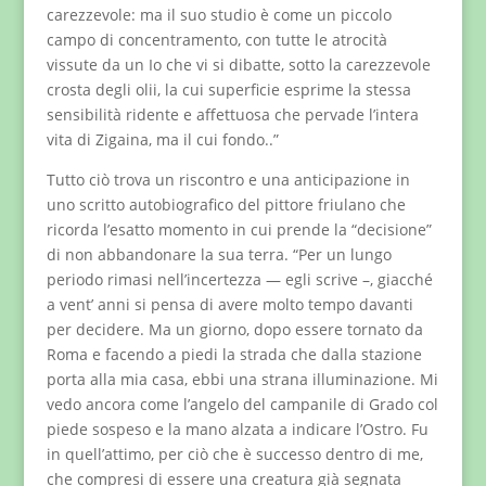
carezzevole: ma il suo studio è come un piccolo
campo di concentramento, con tutte le atrocità
vissute da un Io che vi si dibatte, sotto la carezzevole
crosta degli olii, la cui superficie esprime la stessa
sensibilità ridente e affettuosa che pervade l’intera
vita di Zigaina, ma il cui fondo..”
Tutto ciò trova un riscontro e una anticipazione in
uno scritto autobiografico del pittore friulano che
ricorda l’esatto momento in cui prende la “decisione”
di non abbandonare la sua terra. “Per un lungo
periodo rimasi nell’incertezza — egli scrive –, giacché
a vent’ anni si pensa di avere molto tempo davanti
per decidere. Ma un giorno, dopo essere tornato da
Roma e facendo a piedi la strada che dalla stazione
porta alla mia casa, ebbi una strana illuminazione. Mi
vedo ancora come l’angelo del campanile di Grado col
piede sospeso e la mano alzata a indicare l’Ostro. Fu
in quell’attimo, per ciò che è successo dentro di me,
che compresi di essere una creatura già segnata