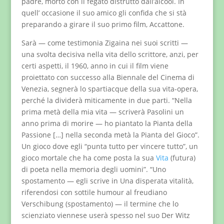
padre, morto con il fegato distrutto dall’alcool. In
quell’ occasione il suo amico gli confida che si stà
preparando a girare il suo primo film, Accattone.
Sarà — come testimonia Zigaina nei suoi scritti —
una svolta decisiva nella vita dello scrittore, anzi, per
certi aspetti, il 1960, anno in cui il film viene
proiettato con successo alla Biennale del Cinema di
Venezia, segnerà lo spartiacque della sua vita-opera,
perché la dividerà miticamente in due parti. “Nella
prima metà della mia vita — scriverà Pasolini un
anno prima di morire — ho piantato la Pianta della
Passione […] nella seconda metà la Pianta del Gioco”.
Un gioco dove egli “punta tutto per vincere tutto”, un
gioco mortale che ha come posta la sua
Vita
(futura)
di poeta nella memoria degli uomini”. “Uno
spostamento — egli scrive in Una disperata vitalità,
riferendosi con sottile humour al freudiano
Verschibung (spostamento) — il termine che lo
scienziato viennese userà spesso nel suo Der Witz