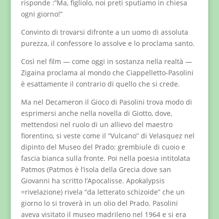
risponde :”Ma, figliolo, noi preti sputiamo in chiesa
ogni giorno!”
Convinto di trovarsi difronte a un uomo di assoluta
purezza, il confessore lo assolve e lo proclama santo.
Così nel film — come oggi in sostanza nella realtà —
Zigaina proclama al mondo che Ciappelletto-Pasolini
è esattamente il contrario di quello che si crede.
Ma nel Decameron il Gioco di Pasolini trova modo di
esprimersi anche nella novella di Giotto, dove,
mettendosi nel ruolo di un allievo del maestro
fiorentino, si veste come il “Vulcano” di Velasquez nel
dipinto del Museo del Prado: grembiule di cuoio e
fascia bianca sulla fronte. Poi nella poesia intitolata
Patmos (Patmos è l’isola della Grecia dove san
Giovanni ha scritto l’Apocalisse. Apokalypsis
=rivelazione) rivela “da letterato schizoide” che un
giorno lo si troverà in un olio del Prado. Pasolini
aveva visitato il museo madrileno nel 1964 e si era