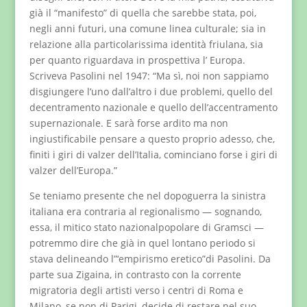
già il “manifesto” di quella che sarebbe stata, poi,
negli anni futuri, una comune linea culturale; sia in
relazione alla particolarissima identità friulana, sia
per quanto riguardava in prospettiva l’ Europa.
Scriveva Pasolini nel 1947: “Ma sì, noi non sappiamo
disgiungere l’uno dall’altro i due problemi, quello del
decentramento nazionale e quello dell’accentramento
supernazionale. E sarà forse ardito ma non
ingiustificabile pensare a questo proprio adesso, che,
finiti i giri di valzer dell’Italia, cominciano forse i giri di
valzer dell’Europa.”
Se teniamo presente che nel dopoguerra la sinistra
italiana era contraria al regionalismo — sognando,
essa, il mitico stato nazionalpopolare di Gramsci —
potremmo dire che già in quel lontano periodo si
stava delineando l”‘empirismo eretico”di Pasolini. Da
parte sua Zigaina, in contrasto con la corrente
migratoria degli artisti verso i centri di Roma e
Milano, se non di Parigi, decide di restare nel suo