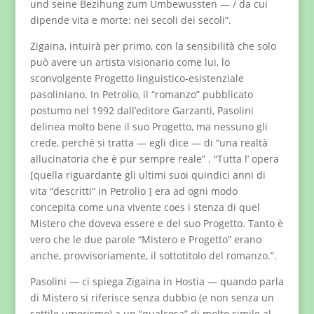
und seine Bezihung zum Umbewussten — / da cui
dipende vita e morte: nei secoli dei secoli”.
Zigaina, intuirà per primo, con la sensibilità che solo
può avere un artista visionario come lui, lo
sconvolgente Progetto linguistico-esistenziale
pasoliniano. In Petrolio, il “romanzo” pubblicato
postumo nel 1992 dall’editore Garzanti, Pasolini
delinea molto bene il suo Progetto, ma nessuno gli
crede, perché si tratta — egli dice — di “una realtà
allucinatoria che è pur sempre reale” . “Tutta l’ opera
[quella riguardante gli ultimi suoi quindici anni di
vita “descritti” in Petrolio ] era ad ogni modo
concepita come una vivente coes i stenza di quel
Mistero che doveva essere e del suo Progetto. Tanto è
vero che le due parole “Mistero e Progetto” erano
anche, provvisoriamente, il sottotitolo del romanzo.”.
Pasolini — ci spiega Zigaina in Hostia — quando parla
di Mistero si riferisce senza dubbio (e non senza un
sottile umorismo) a un “qualcosa” di molto simile al