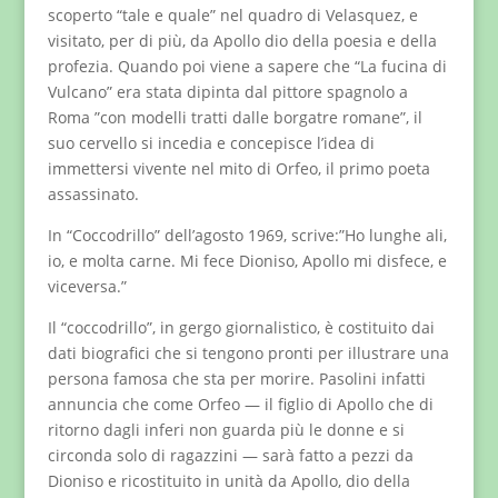
scoperto “tale e quale” nel quadro di Velasquez, e
visitato, per di più, da Apollo dio della poesia e della
profezia. Quando poi viene a sapere che “La fucina di
Vulcano” era stata dipinta dal pittore spagnolo a
Roma ”con modelli tratti dalle borgatre romane”, il
suo cervello si incedia e concepisce l’idea di
immettersi vivente nel mito di Orfeo, il primo poeta
assassinato.
In “Coccodrillo” dell’agosto 1969, scrive:”Ho lunghe ali,
io, e molta carne. Mi fece Dioniso, Apollo mi disfece, e
viceversa.”
Il “coccodrillo”, in gergo giornalistico, è costituito dai
dati biografici che si tengono pronti per illustrare una
persona famosa che sta per morire. Pasolini infatti
annuncia che come Orfeo — il figlio di Apollo che di
ritorno dagli inferi non guarda più le donne e si
circonda solo di ragazzini — sarà fatto a pezzi da
Dioniso e ricostituito in unità da Apollo, dio della