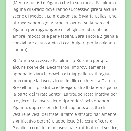
(Mentre nel ’69 è Zigaina che fa scoprire a Pasolini la
laguna di Grado dove l’anno successivo girerà alcune
scene di Medea . La protagonista è Maria Callas. Che,
attraversando ogni giorno la laguna sulla barca di
Zigaina per raggiungere il set, gli confiderà il suo
amore impossibile per Pasolini. Sarà ancora Zigaina a
consigliare al suo amico i cori bulgari per la colonna
sonora).
3) L’anno successivo Pasolini è a Bolzano per girare
alcune scene del Decameron. Improvvisamente,
appena iniziata la novella di Ciappelletto, il regista
interrompe la lavorazione del film e chiede a Franco
Rossellini, il produttore delegato, di affidare a Zigaina
la parte del “Frate Santo”. La troupe resta inattiva per
tre giorni. La lavorazione riprenderà solo quando
Zigaina, dopo essersi letto il copione, accetta di
vestire le vesti del frate. Il fatto è straordinariamente
significativo perché Ciappelletto è la controfigura di
Pasolini: come lui è omosessuale, raffinato nel vestire,