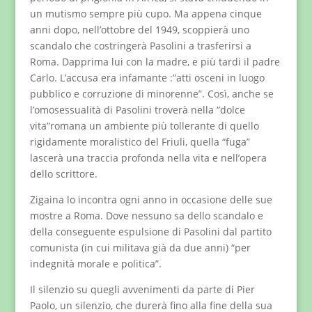
un mutismo sempre più cupo. Ma appena cinque
anni dopo, nell’ottobre del 1949, scoppierà uno
scandalo che costringerà Pasolini a trasferirsi a
Roma. Dapprima lui con la madre, e più tardi il padre
Carlo. L’accusa era infamante :”atti osceni in luogo
pubblico e corruzione di minorenne”. Così, anche se
l’omosessualità di Pasolini troverà nella “dolce
vita”romana un ambiente più tollerante di quello
rigidamente moralistico del Friuli, quella “fuga”
lascerà una traccia profonda nella vita e nell’opera
dello scrittore.
Zigaina lo incontra ogni anno in occasione delle sue
mostre a Roma. Dove nessuno sa dello scandalo e
della conseguente espulsione di Pasolini dal partito
comunista (in cui militava già da due anni) “per
indegnità morale e politica”.
Il silenzio su quegli avvenimenti da parte di Pier
Paolo, un silenzio, che durerà fino alla fine della sua