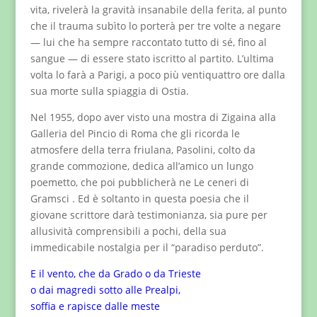
vita, rivelerà la gravità insanabile della ferita, al punto
che il trauma subìto lo porterà per tre volte a negare
— lui che ha sempre raccontato tutto di sé, fino al
sangue — di essere stato iscritto al partito. L’ultima
volta lo farà a Parigi, a poco più ventiquattro ore dalla
sua morte sulla spiaggia di Ostia.
Nel 1955, dopo aver visto una mostra di Zigaina alla
Galleria del Pincio di Roma che gli ricorda le
atmosfere della terra friulana, Pasolini, colto da
grande commozione, dedica all’amico un lungo
poemetto, che poi pubblicherà ne Le ceneri di
Gramsci . Ed è soltanto in questa poesia che il
giovane scrittore darà testimonianza, sia pure per
allusività comprensibili a pochi, della sua
immedicabile nostalgia per il “paradiso perduto”.
E il vento, che da Grado o da Trieste
o dai magredi sotto alle Prealpi,
soffia e rapisce dalle meste