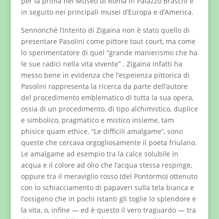
per la prima nel Museo di Roma in Palazzo Braschi e
in seguito nei principali musei d’Europa e d’America.
Sennonché l’intento di Zigaina non è stato quello di
presentare Pasolini come pittore tout court, ma come
lo sperimentatore di quel “grande manierismo che ha
le sue radici nella vita vivente” . Zigaina infatti ha
messo bene in evidenza che l’espeienza pittorica di
Pasolini rappresenta la ricerca da parte dell’autore
del procedimento emblematico di tutta la sua opera,
ossia di un procedimento, di tipo alchimistico, duplice
e simbolico, pragmatico e mistico insieme, tam
phisice quam ethice. “Le difficili amalgame”, sono
queste che cercava orgogliosamente il poeta friulano.
Le amalgame ad esempio tra la calce solubile in
acqua e il colore ad olio che l’acqua stessa respinge,
oppure tra il meraviglio rosso (del Pontormo) ottenuto
con lo schiacciamento di papaveri sulla tela bianca e
l’ossigeno che in pochi istanti gli toglie lo splendore e
la vita, o, infine — ed è questo il vero traguardo — tra