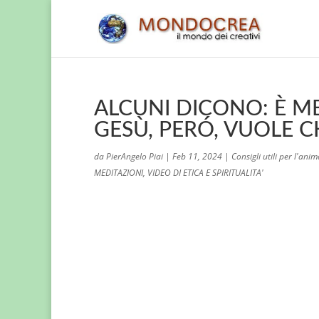
ALCUNI DICONO: È M
GESÙ, PERÓ, VUOLE C
da
PierAngelo Piai
|
Feb 11, 2024
|
Consigli utili per l'ani
MEDITAZIONI
,
VIDEO DI ETICA E SPIRITUALITA'