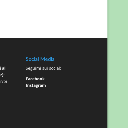
Social Media
 al
Seguimi sui social:
r):
Facebook
r/pi
Instagram