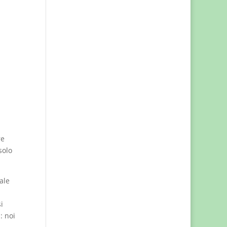
re
solo
ale
i
: noi