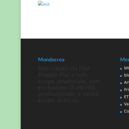
Mondocrea
Men
MO
Sito creato da Pier
Angelo Piai a solo
bl
scopo amatoriale, con
Art
esclusione di attività
Fri
professionale e senza
ET
scopo di lucro.
Va
Co