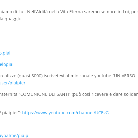
hiamo di Lui. Nell’Aldilà nella Vita Eterna saremo sempre in Lui, pe
da quaggiù.
.piai
elopiai
 realizzo (quasi 5000) iscrivetevi al mio canale youtube “UNIVERSO
ser/piaipier
aternita “COMUNIONE DEI SANTI” (può così ricevere e dare solidar
 piaipier”:
https://www.youtube.com/channel/UCEvG…
aypalme/piaipi