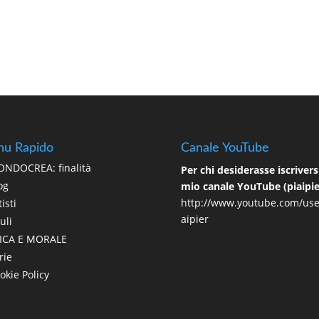
u Rapido
Canale YouTube
NDOCREA: finalità
Per chi desiderasse iscriversi
og
mio canale YouTube (piaipie
http://www.youtube.com/use
isti
aipier
uli
ICA E MORALE
rie
okie Policy